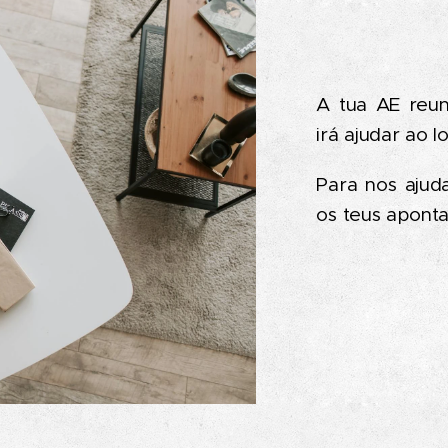
A tua AE reu
irá ajudar ao 
Para nos ajud
os teus apont